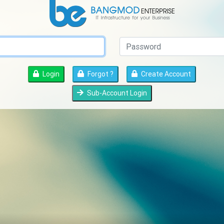
Login
Forgot ?
Create Account
Sub-Account Login